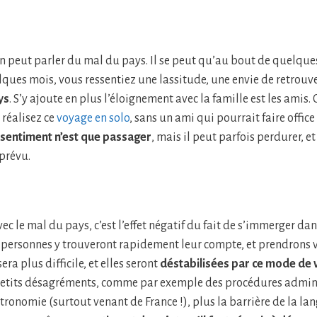
on peut parler du mal du pays. Il se peut qu’au bout de quelque
ques mois, vous ressentiez une lassitude, une envie de retrouv
ys
. S’y ajoute en plus l’éloignement avec la famille est les amis. 
s réalisez ce
voyage en solo
, sans un ami qui pourrait faire office
 sentiment n’est que passager
, mais il peut parfois perdurer, et
 prévu.
ec le mal du pays, c’est l’effet négatif du fait de s’immerger da
s personnes y trouveront rapidement leur compte, et prendrons vi
era plus difficile, et elles seront
déstabilisées par ce mode de v
 petits désagréments, comme par exemple des procédures admin
stronomie (surtout venant de France !), plus la barrière de la la