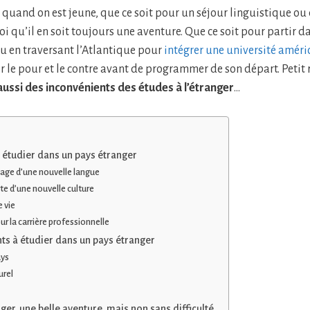
r quand on est jeune, que ce soit pour un séjour linguistique ou
oi qu’il en soit toujours une aventure. Que ce soit pour partir 
u en traversant l’Atlantique pour
intégrer une université améri
r le pour et le contre avant de programmer de son départ. Petit 
ussi des inconvénients des études à l’étranger
…
 étudier dans un pays étranger
sage d’une nouvelle langue
e d’une nouvelle culture
 vie
r la carrière professionnelle
ts à étudier dans un pays étranger
ays
urel
nger, une belle aventure, mais non sans difficulté