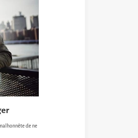
ger
t malhonnête de ne