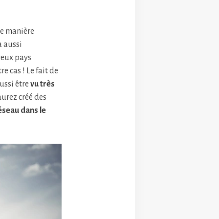
de manière
a aussi
reux pays
e cas ! Le fait de
ussi être
vu très
aurez créé des
éseau dans le