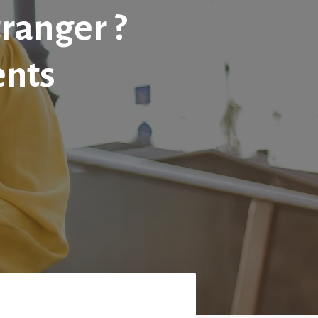
tranger ?
ents