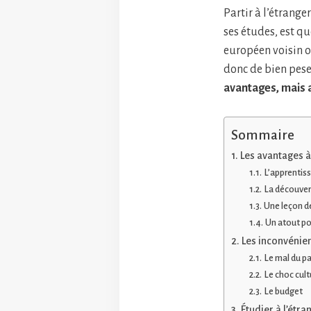
Partir à l’étrange
ses études, est qu
européen voisin o
donc de bien pese
avantages, mais a
Sommaire
Les avantages à
L’apprentis
La découvert
Une leçon de
Un atout pou
Les inconvénien
Le mal du p
Le choc cult
Le budget
Étudier à l’étra