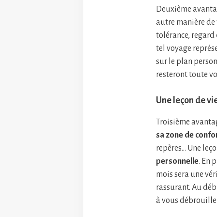
Deuxième avantage
autre manière de v
tolérance, regard 
tel voyage représ
sur le plan person
resteront toute vot
Une leçon de vi
Troisième avantag
sa zone de confo
repères… Une leço
personnelle
. En 
mois sera une vér
rassurant. Au déb
à vous débrouiller