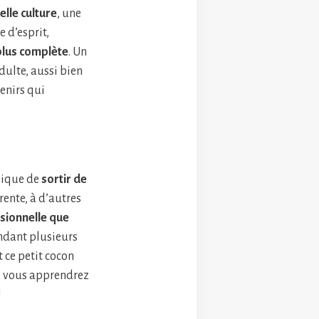
lle culture
, une
 d’esprit,
plus complète
. Un
ulte, aussi bien
venirs qui
plique de
sortir de
érente, à d’autres
ssionnelle que
endant plusieurs
t ce petit cocon
, vous apprendrez
!