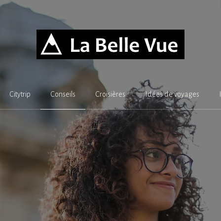
Citytrip
Conseils
Croisières
Idées de voyages