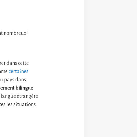
sont nombreux !
ner dans cette
omme
certaines
du pays dans
tement bilingue
e langue étrangère
es les situations.