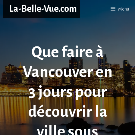
Aller
La-Belle-Vue.com
Menu
au
contenu
Que faire à
Vancouver en
3 jours pour
découvrir la
ville sous