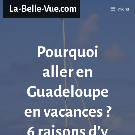
Aller
La-Belle-Vue.com
Menu
au
contenu
Pourquoi
aller en
Guadeloupe
en vacances ?
6 raisons d’y