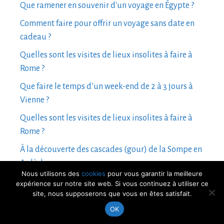
Que ramener en souvenir d'un voyage en Égypte ?
Comment faire pour offrir un voyage sans date en
cadeau ?
Quelles sont les visites de lieux insolites à faire à
Rome ?
Que faire le temps d’un week-end de 2 à 3 jours à
Vienne ?
Quelles sont les visites de lieux insolites à faire à
Rome ?
À la découverte des cascades (gour) de la Sompe en
Ardèche
Nous utilisons des
cookies
pour vous garantir la meilleure
expérience sur notre site web. Si vous continuez à utiliser ce
site, nous supposerons que vous en êtes satisfait.
© 2026 La-Belle-Vue.com |
Mentions légales et confidentialité
•
Plan du
OK
site
•
Contact